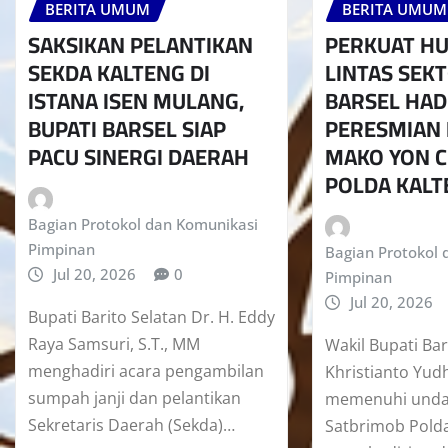
BERITA UMUM
BERITA UMUM
SAKSIKAN PELANTIKAN
PERKUAT H
SEKDA KALTENG DI
LINTAS SEK
ISTANA ISEN MULANG,
BARSEL HAD
BUPATI BARSEL SIAP
PERESMIAN 
PACU SINERGI DAERAH
MAKO YON C
POLDA KALT
Bagian Protokol dan Komunikasi
Pimpinan
Bagian Protokol 
Jul 20, 2026
0
Pimpinan
Jul 20, 2026
Bupati Barito Selatan Dr. H. Eddy
Raya Samsuri, S.T., MM
Wakil Bupati Bar
menghadiri acara pengambilan
Khristianto Yudh
sumpah janji dan pelantikan
memenuhi unda
Sekretaris Daerah (Sekda)…
Satbrimob Polda