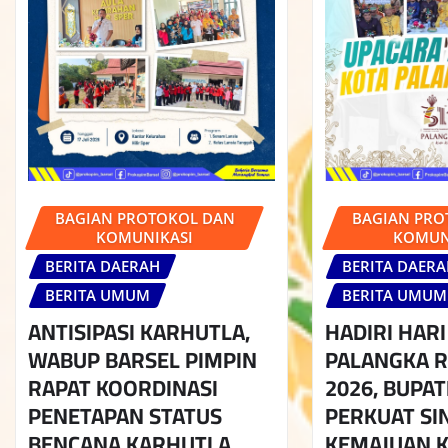
BAGIAN PROTOKOL DAN
BAGIAN PRO
KOMUNIKASI
KOMUN
BERITA DAERAH
BERITA DAER
BERITA UMUM
BERITA UMUM
ANTISIPASI KARHUTLA,
HADIRI HARI
WABUP BARSEL PIMPIN
PALANGKA R
RAPAT KOORDINASI
2026, BUPAT
PENETAPAN STATUS
PERKUAT SI
BENCANA KARHUTLA
KEMAJUAN 