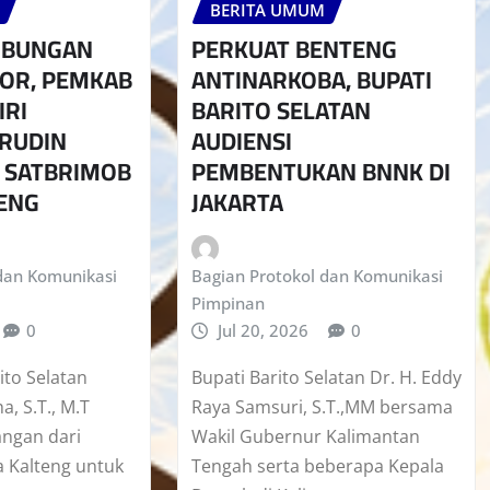
BERITA UMUM
UBUNGAN
PERKUAT BENTENG
TOR, PEMKAB
ANTINARKOBA, BUPATI
IRI
BARITO SELATAN
RUDIN
AUDIENSI
 SATBRIMOB
PEMBENTUKAN BNNK DI
ENG
JAKARTA
dan Komunikasi
Bagian Protokol dan Komunikasi
Pimpinan
0
Jul 20, 2026
0
ito Selatan
Bupati Barito Selatan Dr. H. Eddy
a, S.T., M.T
Raya Samsuri, S.T.,MM bersama
ngan dari
Wakil Gubernur Kalimantan
 Kalteng untuk
Tengah serta beberapa Kepala