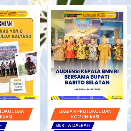
TOKOL DAN
BAGIAN PROTOKOL DAN
IKASI
KOMUNIKASI
AH
BERITA DAERAH