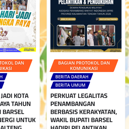
TOKOL DAN
BAGIAN PROTOKOL DAN
IKASI
KOMUNIKASI
AH
BERITA DAERAH
BERITA UMUM
 JADI KOTA
PERKUAT LEGALITAS
AYA TAHUN
PENAMBANGAN
I BARSEL
BERBASIS KERAKYATAN,
NERGI UNTUK
WAKIL BUPATI BARSEL
KALTENG
HADIRI PELANTIKAN