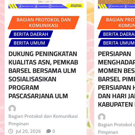
BAGIAN PROTOKOL DAN
BAGIAN PRO
KOMUNIKASI
KOMUN
BERITA DAERAH
BERITA DAER
BERITA UMUM
BERITA UMUM
DUKUNG PENINGKATAN
PERSIAPAN
KUALITAS ASN, PEMKAB
MENGHADAP
BARSEL BERSAMA ULM
MOMEN BESA
SOSIALISASIKAN
BARSEL PIM
PROGRAM
PERSIAPAN H
PASCASARJANA ULM
DAN HARI JA
KABUPATEN 
Bagian Protokol dan Komunikasi
Pimpinan
Bagian Protokol 
Jul 20, 2026
0
Pimpinan