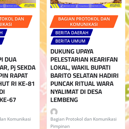
TOKOL DAN
BAGIAN PROTOKOL DAN
IKASI
KOMUNIKASI
AH
BERITA DAERAH
BERITA UMUM
DUKUNG UPAYA
I DUA
PELESTARIAN KEARIFAN
R, Pj SEKDA
LOKAL, WAKIL BUPATI
PIN RAPAT
BARITO SELATAN HADIRI
UT RI KE-81
PUNCAK RITUAL WARA
DI
NYALIMAT DI DESA
KE-67
LEMBENG
dan Komunikasi
Bagian Protokol dan Komunikasi
Pimpinan