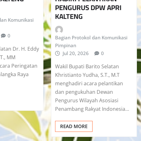
PENGURUS DPW APRI
KALTENG
dan Komunikasi
0
Bagian Protokol dan Komunikasi
Pimpinan
latan Dr. H. Eddy
Jul 20, 2026
0
.T., MM
cara Peringatan
Wakil Bupati Barito Selatan
alangka Raya
Khristianto Yudha, S.T., M.T
menghadiri acara pelantikan
dan pengukuhan Dewan
Pengurus Wilayah Asosiasi
Penambang Rakyat Indonesia…
READ MORE