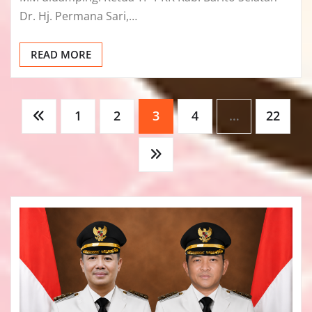
Dr. Hj. Permana Sari,…
READ MORE
Paginasi
1
2
3
4
…
22
pos