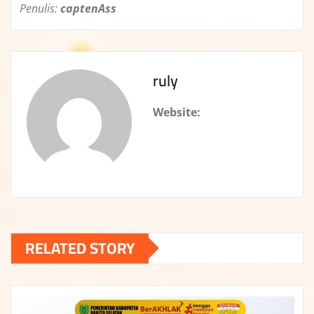
Penulis:
captenAss
ruly
Website:
RELATED STORY