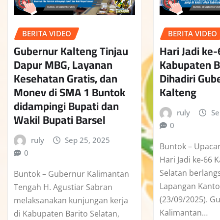
BERITA VIDEO
BERITA VIDEO
Gubernur Kalteng Tinjau
Hari Jadi ke
Dapur MBG, Layanan
Kabupaten B
Kesehatan Gratis, dan
Dihadiri Gub
Monev di SMA 1 Buntok
Kalteng
didampingi Bupati dan
ruly
Se
Wakil Bupati Barsel
0
ruly
Sep 25, 2025
Buntok – Upaca
0
Hari Jadi ke-66 
Selatan berlang
Buntok – Gubernur Kalimantan
Lapangan Kantor
Tengah H. Agustiar Sabran
(23/09/2025). G
melaksanakan kunjungan kerja
Kalimantan…
di Kabupaten Barito Selatan,