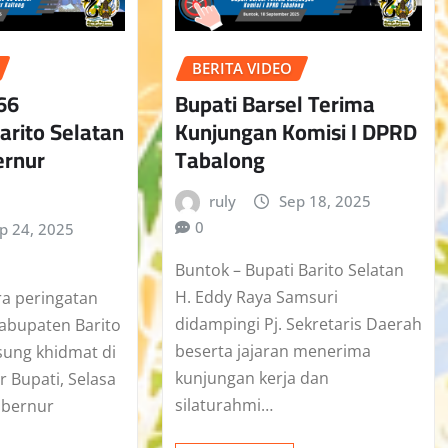
BERITA VIDEO
-66
Bupati Barsel Terima
arito Selatan
Kunjungan Komisi I DPRD
ernur
Tabalong
ruly
Sep 18, 2025
0
p 24, 2025
Buntok – Bupati Barito Selatan
H. Eddy Raya Samsuri
ra peringatan
didampingi Pj. Sekretaris Daerah
Kabupaten Barito
beserta jajaran menerima
sung khidmat di
kunjungan kerja dan
 Bupati, Selasa
silaturahmi…
ubernur