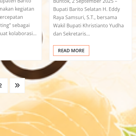
upaten Barito
Buntok, 2 September 2025 –
nakan kegiatan
Bupati Barito Selatan H. Eddy
Percepatan
Raya Samsuri, S.T., bersama
ting” sebagai
Wakil Bupati Khristianto Yudha
at kolaborasi…
dan Sekretaris…
READ MORE
2