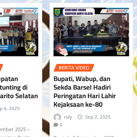
BERITA VIDEO
epatan
Bupati, Wabup, dan
unting di
Sekda Barsel Hadiri
arito Selatan
Peringatan Hari Lahir
Kejaksaan ke-80
p 4, 2025
ruly
Sep 2, 2025
0
ember 2025 –