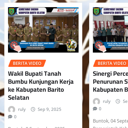
BERITA VIDEO
BERITA VIDEO
Wakil Bupati Tanah
Sinergi Perc
Bumbu Kunjungan Kerja
Penurunan St
ke Kabupaten Barito
Kabupaten B
Selatan
ruly
Se
0
ruly
Sep 9, 2025
0
Buntok, 04 Sept