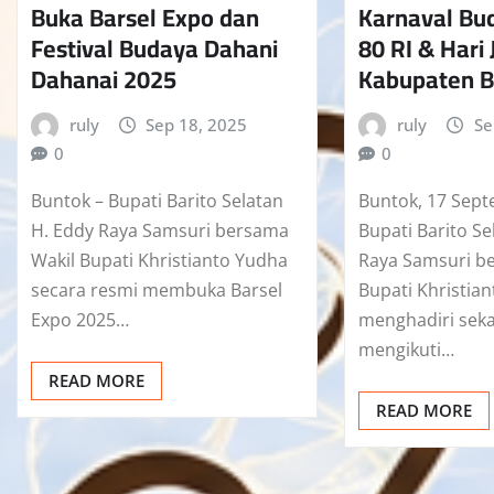
Buka Barsel Expo dan
Karnaval Bu
Festival Budaya Dahani
80 RI & Hari
Dahanai 2025
Kabupaten B
ruly
Sep 18, 2025
ruly
Se
0
0
Buntok – Bupati Barito Selatan
Buntok, 17 Sept
H. Eddy Raya Samsuri bersama
Bupati Barito Se
Wakil Bupati Khristianto Yudha
Raya Samsuri b
secara resmi membuka Barsel
Bupati Khristia
Expo 2025…
menghadiri seka
mengikuti…
READ MORE
READ MORE