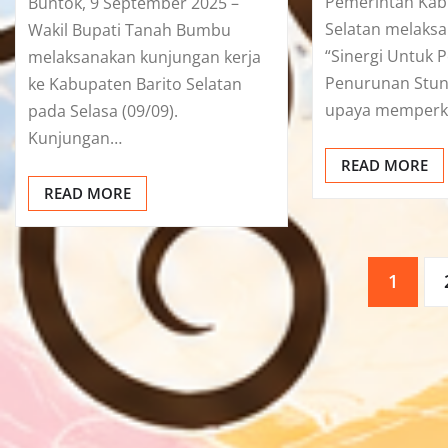
Pemerintah Kab
Buntok, 9 September 2025 –
Selatan melaksa
Wakil Bupati Tanah Bumbu
“Sinergi Untuk 
melaksanakan kunjungan kerja
Penurunan Stun
ke Kabupaten Barito Selatan
upaya memperku
pada Selasa (09/09).
Kunjungan…
READ MORE
READ MORE
Paginasi
1
pos