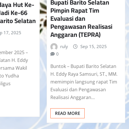
Bupati Barito Selatan
daya Hut Ke-
Pimpin Rapat Tim
 Jadi Ke-66
Evaluasi dan
arito Selatan
Pengawasan Realisasi
Anggaran (TEPRA)
p 17, 2025
ruly
Sep 15, 2025
ember 2025 –
0
latan H. Eddy
Buntok – Bupati Barito Selatan
ersama Wakil
H. Eddy Raya Samsuri, ST., MM.
nto Yudha
memimpin langsung rapat Tim
ligus
Evaluasi dan Pengawasan
Realisasi Anggaran…
READ MORE