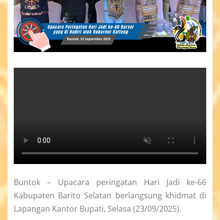
Buntok – Upacara peringatan Hari Jadi ke-66
Kabupaten Barito Selatan berlangsung khidmat di
Lapangan Kantor Bupati, Selasa (23/09/2025).