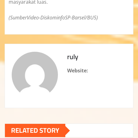
masyarakat luas.
(SumberVideo-DiskominfoSP-Barsel/BU5)
ruly
Website:
RELATED STORY