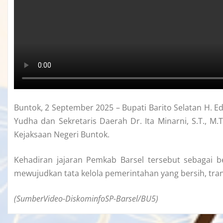
Buntok, 2 September 2025 – Bupati Barito Selatan H. Ed
Yudha dan Sekretaris Daerah Dr. Ita Minarni, S.T., M.
Kejaksaan Negeri Buntok.
Kehadiran jajaran Pemkab Barsel tersebut sebagai 
mewujudkan tata kelola pemerintahan yang bersih, tra
(SumberVideo-DiskominfoSP-Barsel/BU5)