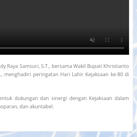
dy Raya Samsuri, S.T., bersama Wakil Bupati Khristianto
T., menghadiri peringatan Hari Lahir Kejaksaan ke-80 di
bentuk dukungan dan sinergi dengan Kejaksaan dalam
nsparan, dan akuntabel.