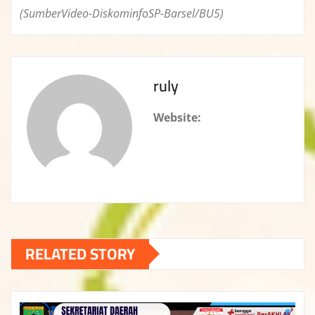
(SumberVideo-DiskominfoSP-Barsel/BU5)
ruly
Website:
RELATED STORY