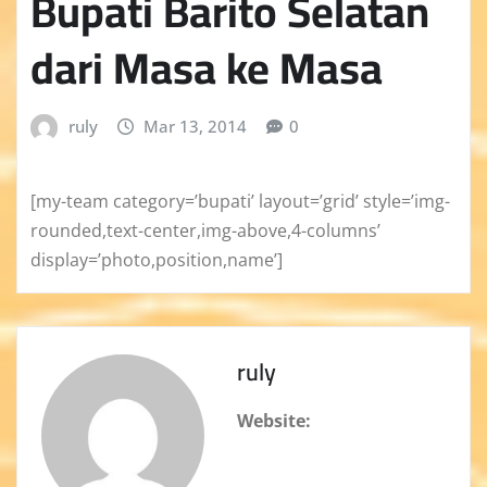
Bupati Barito Selatan
dari Masa ke Masa
ruly
Mar 13, 2014
0
[my-team category=’bupati’ layout=’grid’ style=’img-
rounded,text-center,img-above,4-columns’
display=’photo,position,name’]
ruly
Website: