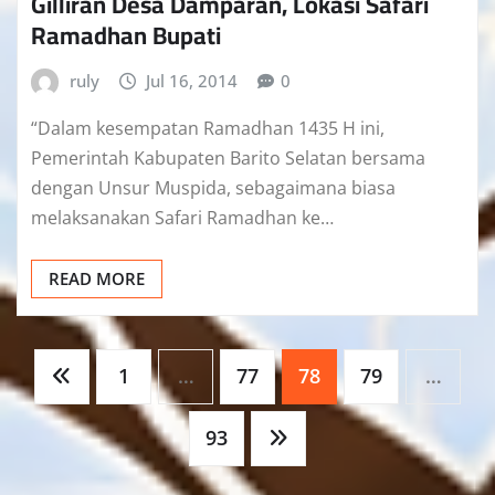
Gilliran Desa Damparan, Lokasi Safari
Ramadhan Bupati
ruly
Jul 16, 2014
0
“Dalam kesempatan Ramadhan 1435 H ini,
Pemerintah Kabupaten Barito Selatan bersama
dengan Unsur Muspida, sebagaimana biasa
melaksanakan Safari Ramadhan ke…
READ MORE
Paginasi
1
…
77
78
79
…
pos
93